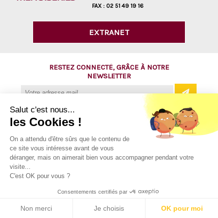
FAX :
02 51 49 19 16
EXTRANET
RESTEZ CONNECTÉ, GRÂCE À NOTRE
NEWSLETTER
Salut c'est nous...
les Cookies !
@ Copyright 2016 - AVM Menuiseries
On a attendu d'être sûrs que le contenu de
ce site vous intéresse avant de vous
Tous droits réservés
déranger, mais on aimerait bien vous accompagner pendant votre
Mentions légales
visite...
C'est OK pour vous ?
Plan du site
Consentements certifiés par
Contact
Non merci
Je choisis
OK pour moi