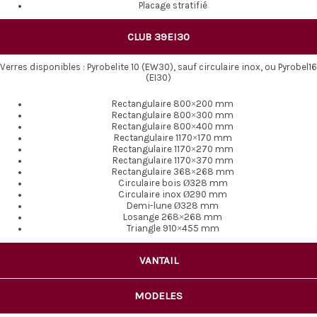
Placage stratifié
CLUB 39EI30
Verres disponibles : Pyrobelite 10 (EW30), sauf circulaire inox, ou Pyrobel16
(EI30)
Rectangulaire 800×200 mm
Rectangulaire 800×300 mm
Rectangulaire 800×400 mm
Rectangulaire 1170×170 mm
Rectangulaire 1170×270 mm
Rectangulaire 1170×370 mm
Rectangulaire 368×268 mm
Circulaire bois Ø328 mm
Circulaire inox Ø290 mm
Demi-lune Ø328 mm
Losange 268×268 mm
Triangle 910×455 mm
VANTAIL
MODELES