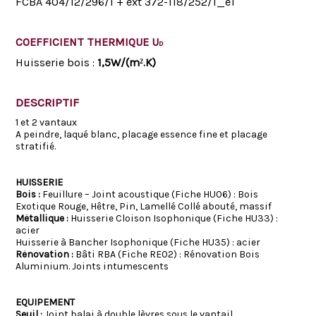
FCBA 404/12/296/1 + ext 372-118/252/1_e1
COEFFICIENT THERMIQUE U
D
Huisserie bois :
1,5W/(m².K)
DESCRIPTIF
1 et 2 vantaux
A peindre, laqué blanc, placage essence fine et placage
stratifié.
HUISSERIE
Bois :
Feuillure – Joint acoustique (Fiche HU06) : Bois
Exotique Rouge, Hêtre, Pin, Lamellé Collé abouté, massif
Métallique :
Huisserie Cloison Isophonique (Fiche HU33) :
acier
Huisserie à Bancher Isophonique (Fiche HU35) : acier
Rénovation :
Bâti RBA (Fiche RE02) : Rénovation Bois
Aluminium. Joints intumescents
EQUIPEMENT
Seuil :
Joint balai à double lèvres sous le vantail