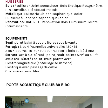
HUISSERIES
Bois :
Feuillure – Joint acoustique : Bois Exotique Rouge, Hêtre,
Pin, Lamellé Collé abouté, massif
Métallique :
Huisserie Cloison Isophonique : acier
Huisserie à Bancher Isophonique : acier
Rénovation :
Bâti RBA : Rénovation Bois Aluminium. Joints
intumescents
EQUIPEMENTS
Seuil :
Joint balai à double lèvres sous le vantail
Ferrage :
3 ou 4 Paumelles universelles 130×86
3 ou 4 paumelles 140×70 pour huisserie bois ou bâti RBA
Serrure :
Axe à 50 : sûreté 1 point, multipoints A2P* ou A2P**
Axe à 120 : sûreté 1 point, multipoints A2P*
Electromagnétique (entaillage seulement)
Electrique avec passage de câble
Charnières invisibles
PORTE ACOUSTIQUE CLUB 39 EI30