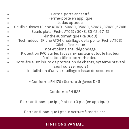
Ferme-porte encastré
Ferme-porte en applique
Judas optique
Seuils suisses (Fiche AT02) : 50×20, 35×20, 67×27, 37×20, 67×19
Seuils plats (Fiche AT02) : 30×3, 35×12, 67×15
Plinthe automatique (Ra 36dB)
Technidécor (Fiche AT04), habillage de la porte (Fiche AT03)
Gâche électrique
Plot et pions anti-dégondage
Protection PVC sur les faces mi-hauteur et toute hauteur
Protection tôle inox mi-hauteur
Cornière aluminium de protection de chants, système breveté
(seuil suisse requis)
Installation d’un verrouillage « Issue de secours »
– Conforme EN 179 : Serrure Urgence D45
Conforme EN 1125 :
–
Barre anti-panique 1pt, 2 pts ou 3 pts (en applique)
Barre anti-panique 1 pt sur serrure à mortaiser
FINITIONS VANTAIL