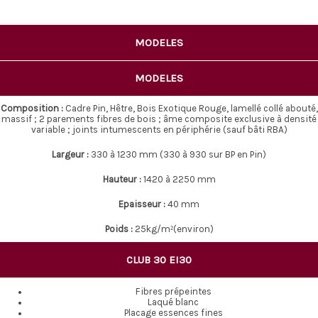
MODELES
MODELES
Composition :
Cadre Pin, Hêtre, Bois Exotique Rouge, lamellé collé abouté,
massif ; 2 parements fibres de bois ; âme composite exclusive à densité
variable ; joints intumescents en périphérie (sauf bâti RBA)
Largeur :
330 à 1230 mm (330 à 930 sur BP en Pin)
Hauteur :
1420 à 2250 mm
Epaisseur :
40 mm
Poids :
25kg/m²(environ)
CLUB 30 EI30
Fibres prépeintes
Laqué blanc
Placage essences fines