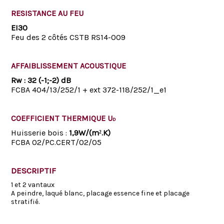
RESISTANCE AU FEU
EI30
Feu des 2 côtés CSTB RS14-009
AFFAIBLISSEMENT ACOUSTIQUE
Rw : 32 (-1;-2) dB
FCBA 404/13/252/1 + ext 372-118/252/1_e1
COEFFICIENT THERMIQUE U
D
Huisserie bois :
1,9W/(m².K)
FCBA 02/PC.CERT/02/05
DESCRIPTIF
1 et 2 vantaux
A peindre, laqué blanc, placage essence fine et placage
stratifié.