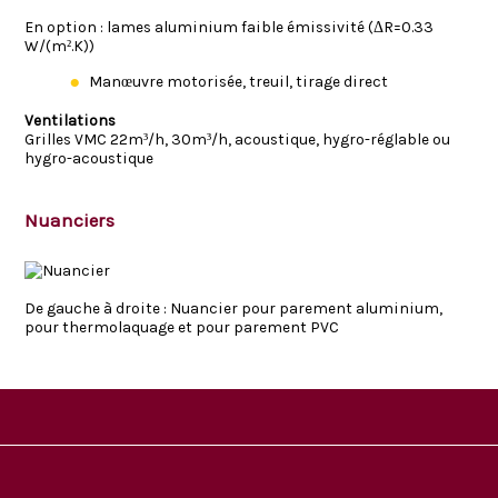
En option : lames aluminium faible émissivité (ΔR=0.33
W/(m².K))
Manœuvre motorisée, treuil, tirage direct
Ventilations
Grilles VMC 22m³/h, 30m³/h, acoustique, hygro-réglable ou
hygro-acoustique
Nuanciers
De gauche à droite : Nuancier pour parement aluminium,
pour thermolaquage et pour parement PVC