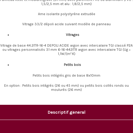
1,5/2,5 mm et alu : 1,8/2,5 mm)
Ame isolante polystyrène extrudée
Vitrage 33/2 dépoli acide suivant modèle de panneau
Vitrages
Vitrage de base 44.2ITR-16-4 DEPOLI ACIDE argon avec intercalaire TGI classé P2A
ou vitrages personnalisés 31 mm 6-16-442ITR argon avec intercalaire TGI (Ug =
1,1W/(m².K)
Petits bois
Petits bois intégrés gris de base 8x10mm
En option : Petits bois intégrés (26 ou 45 mm) ou petits bois collés ronds ou
moulurés (26 mm)
Descriptif général