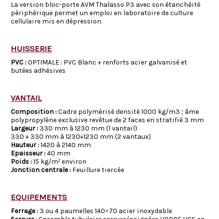
La version bloc-porte AVM Thalasso P3 avec son étanchéité
périphérique permet un emploi en laboratoire de culture
cellulaire mis en dépression.
HUISSERIE
PVC :
OPTIMALE : PVC Blanc + renforts acier galvanisé et
butées adhésives
VANTAIL
Composition :
Cadre polymérisé densité 1000 kg/m3 ; âme
polypropylène exclusive revêtue de 2 faces en stratifié 3 mm
Largeur
:
330 mm à 1230 mm (1 vantail)
330 + 330 mm à 1230+1230 mm (2 vantaux)
Hauteur :
1420 à 2140 mm
Epaisseur :
40 mm
Poids :
15 kg/m² environ
Jonction centrale :
Feuillure tiercée
EQUIPEMENTS
Ferrage :
3 ou 4 paumelles 140×70 acier inoxydable