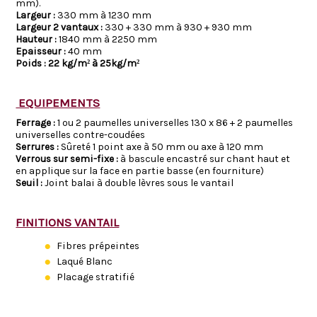
mm).
Largeur
:
330 mm à 1230 mm
Largeur 2 vantaux :
330 + 330 mm à 930 + 930 mm
Hauteur
:
1840 mm à 2250 mm
Epaisseur :
40 mm
Poids : 22 kg/m² à 25kg/m²
EQUIPEMENTS
Ferrage :
1 ou 2 paumelles universelles 130 x 86 + 2 paumelles
universelles contre-coudées
Serrures :
Sûreté 1 point axe à 50 mm ou axe à 120 mm
Verrous sur semi-fixe :
à bascule encastré sur chant haut et
en applique sur la face en partie basse (en fourniture)
Seuil :
Joint balai à double lèvres sous le vantail
FINITIONS VANTAIL
Fibres prépeintes
Laqué Blanc
Placage stratifié