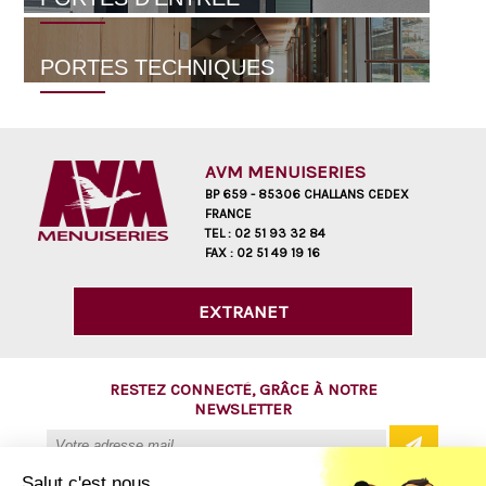
PORTES TECHNIQUES
AVM MENUISERIES
BP 659 - 85306 CHALLANS CEDEX
FRANCE
TEL :
02 51 93 32 84
FAX :
02 51 49 19 16
EXTRANET
RESTEZ CONNECTÉ, GRÂCE À NOTRE
NEWSLETTER
Salut c'est nous...