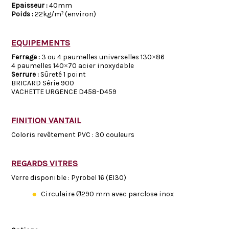
Epaisseur :
40mm
Poids :
22kg/m² (environ)
EQUIPEMENTS
Ferrage :
3 ou 4 paumelles universelles 130×86
4 paumelles 140×70 acier inoxydable
Serrure :
Sûreté 1 point
BRICARD Série 900
VACHETTE URGENCE D458-D459
FINITION VANTAIL
Coloris revêtement PVC : 30 couleurs
REGARDS VITRES
Verre disponible : Pyrobel 16 (EI30)
Circulaire Ø290 mm avec parclose inox