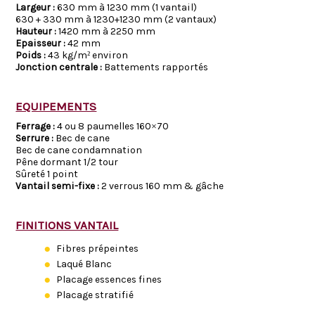
Largeur :
630 mm à 1230 mm (1 vantail)
630 + 330 mm à 1230+1230 mm (2 vantaux)
Hauteur :
1420 mm à 2250 mm
Epaisseur :
42 mm
Poids :
43 kg/m² environ
Jonction centrale :
Battements rapportés
EQUIPEMENTS
Ferrage :
4 ou 8 paumelles 160×70
Serrure :
Bec de cane
Bec de cane condamnation
Pêne dormant 1/2 tour
Sûreté 1 point
Vantail semi-fixe :
2 verrous 160 mm & gâche
FINITIONS VANTAIL
Fibres prépeintes
Laqué Blanc
Placage essences fines
Placage stratifié