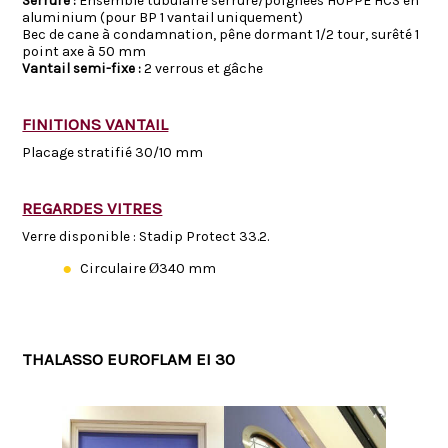
Serrure :
Ensemble tubulaire serrure/poignées HOPPE HCS en
aluminium (pour BP 1 vantail uniquement)
Bec de cane à condamnation, pêne dormant 1/2 tour, surêté 1
point axe à 50 mm
Vantail semi-fixe :
2 verrous et gâche
FINITIONS VANTAIL
Placage stratifié 30/10 mm
REGARDES VITRES
Verre disponible : Stadip Protect 33.2.
Circulaire Ø340 mm
THALASSO EUROFLAM EI 30