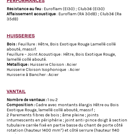
PERFORMANCES
Résistance au feu
: Euroflam (EI30) ; Club36 (EI30)
Affaissement acoustique
: Euroflam (RA 30dB) ; Club36 (Ra
35dB)
HUISSERIES
Bois :
Feuillure : Hêtre, Bois Exotique Rouge Lamellé collé
abouté, massif.
Feuillure – Joint Acoustique : Hêtre, Bois Exotique Rouge,
lamellé collé abouté.
Métallique
:
Huisserie Cloison : Acier
Huisserie Cloison Isophonique : Acier
Huisserie à Bancher : Acier
VANTAIL
Nombre de vantaux :
1 ou 2
Composition
:
Cadre avec montants élargis Hêtre ou Bois
Exotique Rouge, lamellé collé abouté, massif ;
2 Parements fibres de bois ; âme pleine ; joints
intumescents en périphérie ; joint anti-pince doigt à section
tubulaire carrée fixé en partie basse du chant de porte côté
rotation (hauteur 1400 mm*) et côté serrure (hauteur 1140