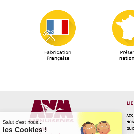
Fabrication
Prése
Française
nation
LI
ACC
Salut c'est nous...
NOS
les Cookies !
AVM
GUI