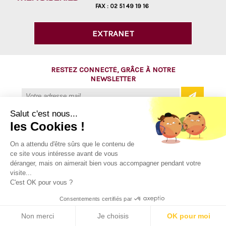
FAX :
02 51 49 19 16
EXTRANET
RESTEZ CONNECTÉ, GRÂCE À NOTRE
NEWSLETTER
Salut c'est nous...
les Cookies !
@ Copyright 2016 - AVM Menuiseries
On a attendu d'être sûrs que le contenu de
ce site vous intéresse avant de vous
Tous droits réservés
déranger, mais on aimerait bien vous accompagner pendant votre
Mentions légales
visite...
C'est OK pour vous ?
Plan du site
Consentements certifiés par
Contact
Non merci
Je choisis
OK pour moi