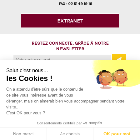
FAX :
02 51 49 19 16
EXTRANET
RESTEZ CONNECTÉ, GRÂCE À NOTRE
NEWSLETTER
Salut c'est nous...
les Cookies !
@ Copyright 2016 - AVM Menuiseries
On a attendu d'être sûrs que le contenu de
ce site vous intéresse avant de vous
Tous droits réservés
déranger, mais on aimerait bien vous accompagner pendant votre
Mentions légales
visite...
C'est OK pour vous ?
Plan du site
Consentements certifiés par
Contact
Non merci
Je choisis
OK pour moi