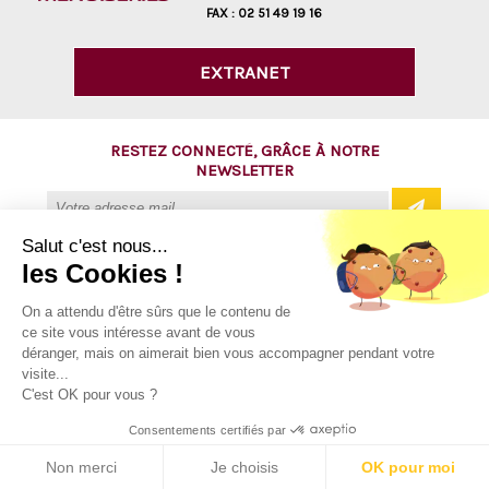
FAX :
02 51 49 19 16
EXTRANET
RESTEZ CONNECTÉ, GRÂCE À NOTRE
NEWSLETTER
Salut c'est nous...
les Cookies !
@ Copyright 2016 - AVM Menuiseries
On a attendu d'être sûrs que le contenu de
ce site vous intéresse avant de vous
Tous droits réservés
déranger, mais on aimerait bien vous accompagner pendant votre
Mentions légales
visite...
C'est OK pour vous ?
Plan du site
Consentements certifiés par
Contact
Non merci
Je choisis
OK pour moi