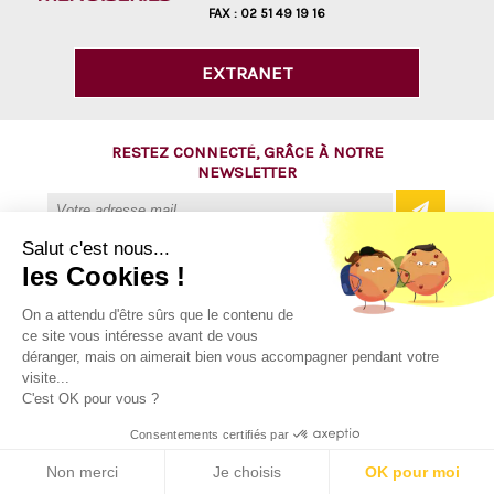
FAX :
02 51 49 19 16
EXTRANET
RESTEZ CONNECTÉ, GRÂCE À NOTRE
NEWSLETTER
Salut c'est nous...
les Cookies !
@ Copyright 2016 - AVM Menuiseries
On a attendu d'être sûrs que le contenu de
ce site vous intéresse avant de vous
Tous droits réservés
déranger, mais on aimerait bien vous accompagner pendant votre
Mentions légales
visite...
C'est OK pour vous ?
Plan du site
Consentements certifiés par
Contact
Non merci
Je choisis
OK pour moi