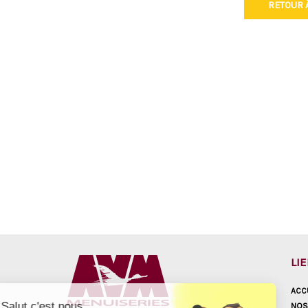
RETOUR À
LI
ACC
Salut c'est nous...
NOS