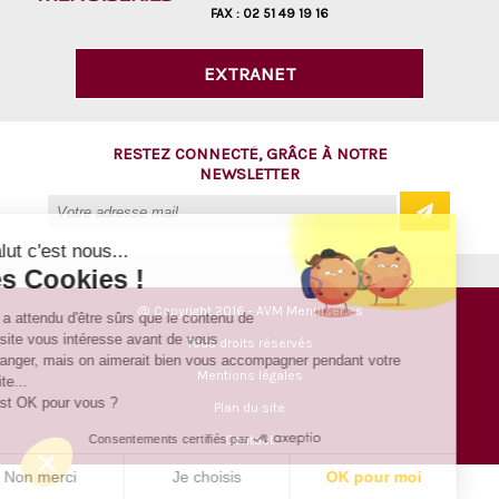
FAX :
02 51 49 19 16
EXTRANET
RESTEZ CONNECTÉ, GRÂCE À NOTRE
NEWSLETTER
Salut c'est nous...
les Cookies !
@ Copyright 2016 - AVM Menuiseries
On a attendu d'être sûrs que le contenu de
ce site vous intéresse avant de vous
Tous droits réservés
déranger, mais on aimerait bien vous accompagner pendant votre
Mentions légales
visite...
C'est OK pour vous ?
Plan du site
Consentements certifiés par
Contact
Non merci
Je choisis
OK pour moi