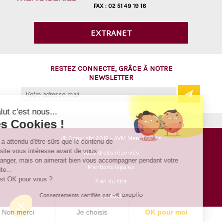
FAX :
02 51 49 19 16
EXTRANET
RESTEZ CONNECTÉ, GRÂCE À NOTRE
NEWSLETTER
Salut c'est nous...
les Cookies !
@ Copyright 2016 - AVM Menuiseries
On a attendu d'être sûrs que le contenu de
ce site vous intéresse avant de vous
Tous droits réservés
déranger, mais on aimerait bien vous accompagner pendant votre
Mentions légales
visite...
C'est OK pour vous ?
Plan du site
Consentements certifiés par
Contact
Non merci
Je choisis
OK pour moi