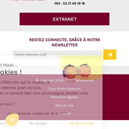
FAX :
02 51 49 19 16
EXTRANET
RESTEZ CONNECTÉ, GRÂCE À NOTRE
NEWSLETTER
lut c'est nous...
es Cookies !
@ Copyright 2016 - AVM Menuiseries
a attendu d'être sûrs que le contenu de
site vous intéresse avant de vous
Tous droits réservés
anger, mais on aimerait bien vous accompagner pendant votre
Mentions légales
ite...
est OK pour vous ?
Plan du site
Consentements certifiés par
Contact
Non merci
Je choisis
OK pour moi