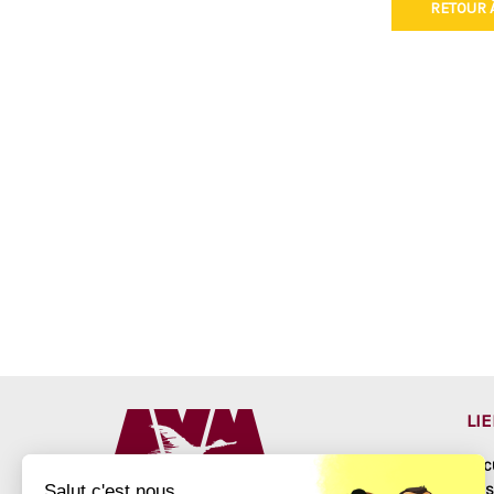
RETOUR À
LI
ACC
Salut c'est nous...
NOS