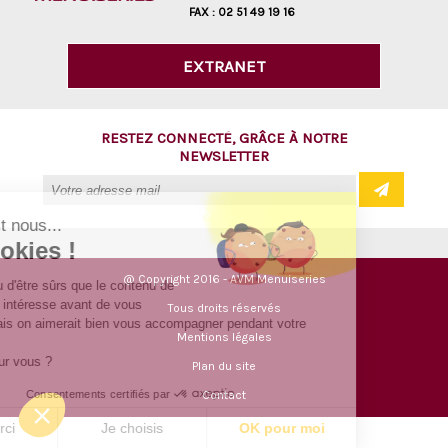
FAX :
02 51 49 19 16
EXTRANET
RESTEZ CONNECTÉ, GRÂCE À NOTRE
NEWSLETTER
Salut c'est nous...
les Cookies !
@ Copyright 2016 - AVM Menuiseries
On a attendu d'être sûrs que le contenu de
ce site vous intéresse avant de vous
Tous droits réservés
déranger, mais on aimerait bien vous accompagner pendant votre
Mentions légales
visite...
C'est OK pour vous ?
Plan du site
Consentements certifiés par
Contact
Non merci
Je choisis
OK pour moi