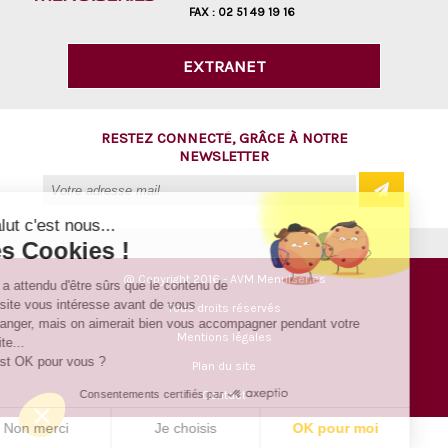
FAX :
02 51 49 19 16
EXTRANET
RESTEZ CONNECTÉ, GRÂCE À NOTRE
NEWSLETTER
Salut c'est nous...
les Cookies !
@ Copyright 2016 - AVM Menuiseries
On a attendu d'être sûrs que le contenu de
ce site vous intéresse avant de vous
Tous droits réservés
déranger, mais on aimerait bien vous accompagner pendant votre
Mentions légales
visite...
C'est OK pour vous ?
Plan du site
Consentements certifiés par
Contact
Non merci
Je choisis
OK pour moi