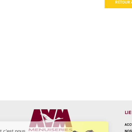
RETOUR À
LI
ACC
Salut c'est nous...
NOS