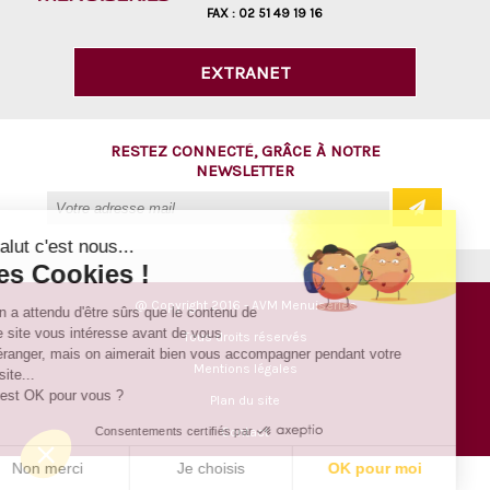
FAX :
02 51 49 19 16
EXTRANET
RESTEZ CONNECTÉ, GRÂCE À NOTRE
NEWSLETTER
Salut c'est nous...
les Cookies !
@ Copyright 2016 - AVM Menuiseries
On a attendu d'être sûrs que le contenu de
ce site vous intéresse avant de vous
Tous droits réservés
déranger, mais on aimerait bien vous accompagner pendant votre
Mentions légales
visite...
C'est OK pour vous ?
Plan du site
Consentements certifiés par
Contact
Non merci
Je choisis
OK pour moi