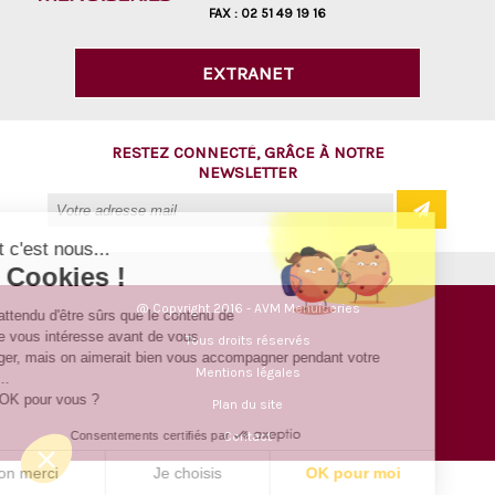
FAX :
02 51 49 19 16
EXTRANET
RESTEZ CONNECTÉ, GRÂCE À NOTRE
NEWSLETTER
Salut c'est nous...
les Cookies !
@ Copyright 2016 - AVM Menuiseries
On a attendu d'être sûrs que le contenu de
ce site vous intéresse avant de vous
Tous droits réservés
déranger, mais on aimerait bien vous accompagner pendant votre
Mentions légales
visite...
C'est OK pour vous ?
Plan du site
Consentements certifiés par
Contact
Non merci
Je choisis
OK pour moi