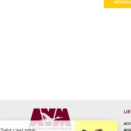
RETOUR À
LI
ACC
Salut c'est nous...
NOS