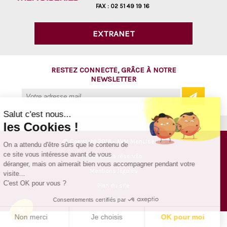
FAX :
02 51 49 19 16
EXTRANET
RESTEZ CONNECTÉ, GRÂCE À NOTRE
NEWSLETTER
Salut c'est nous...
les Cookies !
@ Copyright 2016 - AVM Menuiseries
On a attendu d'être sûrs que le contenu de
ce site vous intéresse avant de vous
Tous droits réservés
déranger, mais on aimerait bien vous accompagner pendant votre
Mentions légales
visite...
C'est OK pour vous ?
Plan du site
Consentements certifiés par
Contact
Non merci
Je choisis
OK pour moi