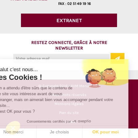
FAX :
02 51 49 19 16
EXTRANET
RESTEZ CONNECTÉ, GRÂCE À NOTRE
NEWSLETTER
Salut c'est nous...
les Cookies !
@ Copyright 2016 - AVM Menuiseries
On a attendu d'être sûrs que le contenu de
ce site vous intéresse avant de vous
Tous droits réservés
déranger, mais on aimerait bien vous accompagner pendant votre
Mentions légales
visite...
C'est OK pour vous ?
Plan du site
Consentements certifiés par
Contact
Non merci
Je choisis
OK pour moi