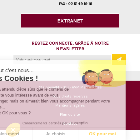
FAX :
02 51 49 19 16
EXTRANET
RESTEZ CONNECTÉ, GRÂCE À NOTRE
NEWSLETTER
Salut c'est nous...
les Cookies !
@ Copyright 2016 - AVM Menuiseries
On a attendu d'être sûrs que le contenu de
ce site vous intéresse avant de vous
Tous droits réservés
déranger, mais on aimerait bien vous accompagner pendant votre
Mentions légales
visite...
C'est OK pour vous ?
Plan du site
Consentements certifiés par
Contact
Non merci
Je choisis
OK pour moi