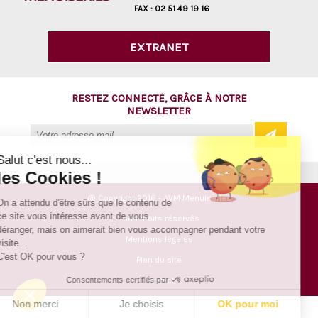
FAX :
02 51 49 19 16
EXTRANET
RESTEZ CONNECTÉ, GRÂCE À NOTRE
NEWSLETTER
Salut c'est nous...
les Cookies !
@ Copyright 2016 - AVM Menuiseries
On a attendu d'être sûrs que le contenu de
ce site vous intéresse avant de vous
Tous droits réservés
déranger, mais on aimerait bien vous accompagner pendant votre
Mentions légales
visite...
C'est OK pour vous ?
Plan du site
Consentements certifiés par
Contact
Non merci
Je choisis
OK pour moi