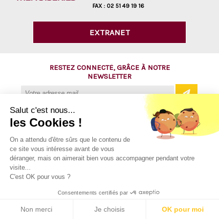
FAX :
02 51 49 19 16
EXTRANET
RESTEZ CONNECTÉ, GRÂCE À NOTRE
NEWSLETTER
Salut c'est nous...
les Cookies !
@ Copyright 2016 - AVM Menuiseries
On a attendu d'être sûrs que le contenu de
ce site vous intéresse avant de vous
Tous droits réservés
déranger, mais on aimerait bien vous accompagner pendant votre
Mentions légales
visite...
C'est OK pour vous ?
Plan du site
Consentements certifiés par
Contact
Non merci
Je choisis
OK pour moi