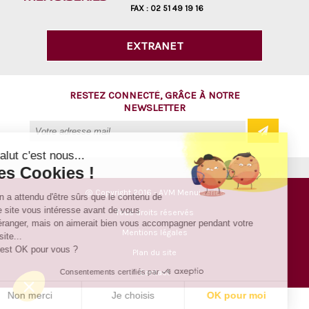
FAX :
02 51 49 19 16
EXTRANET
RESTEZ CONNECTÉ, GRÂCE À NOTRE
NEWSLETTER
Salut c'est nous...
les Cookies !
@ Copyright 2016 - AVM Menuiseries
On a attendu d'être sûrs que le contenu de
ce site vous intéresse avant de vous
Tous droits réservés
déranger, mais on aimerait bien vous accompagner pendant votre
Mentions légales
visite...
C'est OK pour vous ?
Plan du site
Consentements certifiés par
Contact
Non merci
Je choisis
OK pour moi