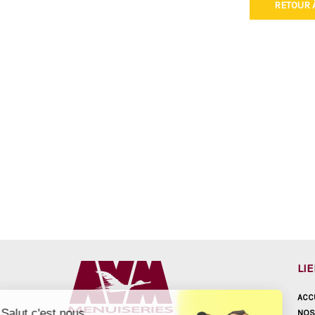
RETOUR À
LI
ACC
Salut c'est nous...
NOS