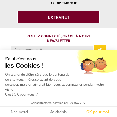
FAX :
02 51 49 19 16
EXTRANET
RESTEZ CONNECTÉ, GRÂCE À NOTRE
NEWSLETTER
Salut c'est nous...
les Cookies !
@ Copyright 2016 - AVM Menuiseries
On a attendu d'être sûrs que le contenu de
ce site vous intéresse avant de vous
Tous droits réservés
déranger, mais on aimerait bien vous accompagner pendant votre
Mentions légales
visite...
C'est OK pour vous ?
Plan du site
Consentements certifiés par
Contact
Non merci
Je choisis
OK pour moi