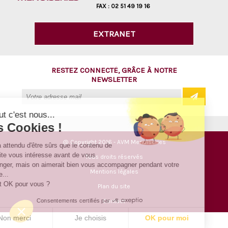
FAX :
02 51 49 19 16
EXTRANET
RESTEZ CONNECTÉ, GRÂCE À NOTRE
NEWSLETTER
Salut c'est nous...
les Cookies !
@ Copyright 2016 - AVM Menuiseries
On a attendu d'être sûrs que le contenu de
ce site vous intéresse avant de vous
Tous droits réservés
déranger, mais on aimerait bien vous accompagner pendant votre
Mentions légales
visite...
C'est OK pour vous ?
Plan du site
Consentements certifiés par
Contact
Non merci
Je choisis
OK pour moi