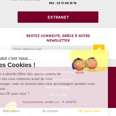
FAX :
02 51 49 19 16
EXTRANET
RESTEZ CONNECTÉ, GRÂCE À NOTRE
NEWSLETTER
Salut c'est nous...
les Cookies !
@ Copyright 2016 - AVM Menuiseries
On a attendu d'être sûrs que le contenu de
ce site vous intéresse avant de vous
Tous droits réservés
déranger, mais on aimerait bien vous accompagner pendant votre
Mentions légales
visite...
C'est OK pour vous ?
Plan du site
Consentements certifiés par
Contact
Non merci
Je choisis
OK pour moi