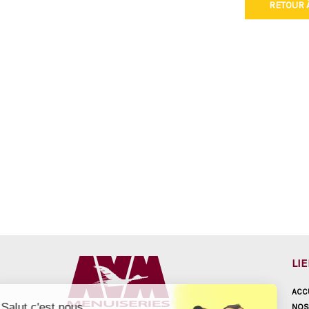
RETOUR À
LI
ACC
Salut c'est nous...
NOS