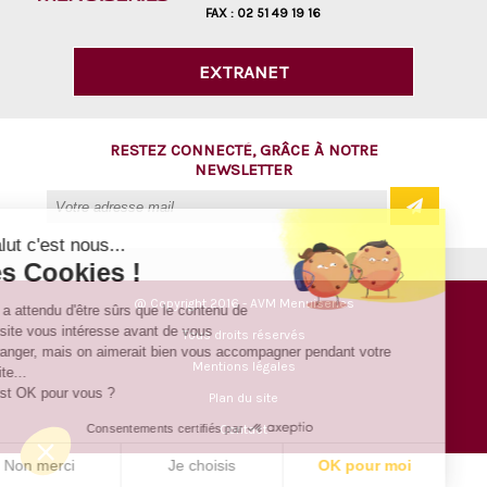
FAX :
02 51 49 19 16
EXTRANET
RESTEZ CONNECTÉ, GRÂCE À NOTRE
NEWSLETTER
Salut c'est nous...
les Cookies !
@ Copyright 2016 - AVM Menuiseries
On a attendu d'être sûrs que le contenu de
ce site vous intéresse avant de vous
Tous droits réservés
déranger, mais on aimerait bien vous accompagner pendant votre
Mentions légales
visite...
C'est OK pour vous ?
Plan du site
Consentements certifiés par
Contact
Non merci
Je choisis
OK pour moi