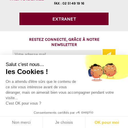
FAX :
02 51 49 19 16
EXTRANET
RESTEZ CONNECTÉ, GRÂCE À NOTRE
NEWSLETTER
Salut c'est nous...
les Cookies !
@ Copyright 2016 - AVM Menuiseries
On a attendu d'être sûrs que le contenu de
ce site vous intéresse avant de vous
Tous droits réservés
déranger, mais on aimerait bien vous accompagner pendant votre
Mentions légales
visite...
C'est OK pour vous ?
Plan du site
Consentements certifiés par
Contact
Non merci
Je choisis
OK pour moi