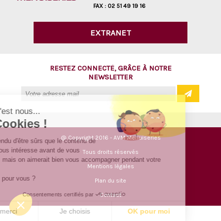
FAX :
02 51 49 19 16
EXTRANET
RESTEZ CONNECTÉ, GRÂCE À NOTRE
NEWSLETTER
Salut c'est nous...
les Cookies !
@ Copyright 2016 - AVM Menuiseries
On a attendu d'être sûrs que le contenu de
ce site vous intéresse avant de vous
Tous droits réservés
déranger, mais on aimerait bien vous accompagner pendant votre
Mentions légales
visite...
C'est OK pour vous ?
Plan du site
Consentements certifiés par
Contact
Non merci
Je choisis
OK pour moi