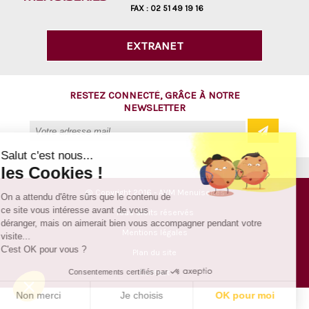
FAX :
02 51 49 19 16
EXTRANET
RESTEZ CONNECTÉ, GRÂCE À NOTRE
NEWSLETTER
Salut c'est nous...
les Cookies !
@ Copyright 2016 - AVM Menuiseries
On a attendu d'être sûrs que le contenu de
ce site vous intéresse avant de vous
Tous droits réservés
déranger, mais on aimerait bien vous accompagner pendant votre
Mentions légales
visite...
C'est OK pour vous ?
Plan du site
Consentements certifiés par
Contact
Non merci
Je choisis
OK pour moi