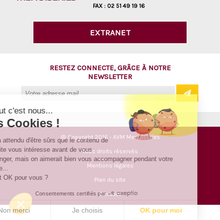
FAX :
02 51 49 19 16
EXTRANET
RESTEZ CONNECTÉ, GRÂCE À NOTRE
NEWSLETTER
Salut c'est nous...
les Cookies !
@ Copyright 2016 - AVM Menuiseries
On a attendu d'être sûrs que le contenu de
ce site vous intéresse avant de vous
Tous droits réservés
déranger, mais on aimerait bien vous accompagner pendant votre
Mentions légales
visite...
C'est OK pour vous ?
Plan du site
Consentements certifiés par
Contact
Non merci
Je choisis
OK pour moi