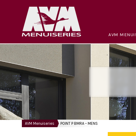
AVM MENUI
AVM Menuiseries
POINT P BMRA – MENS