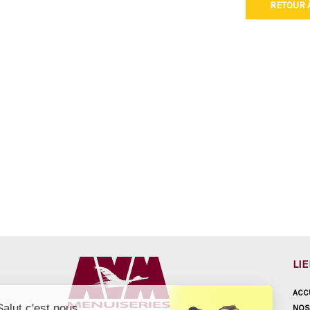
RETOUR À
LI
ACC
Salut c'est nous...
NOS