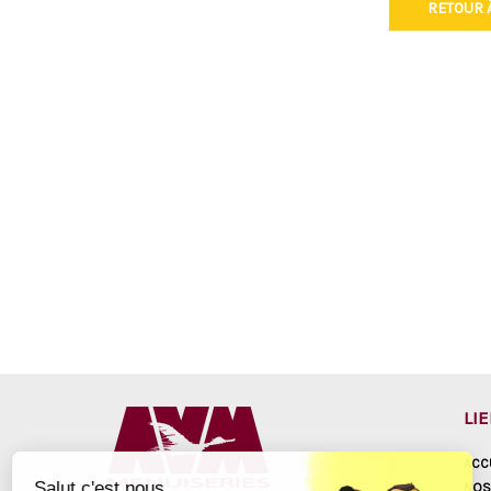
RETOUR À
LI
ACC
Salut c'est nous...
NOS