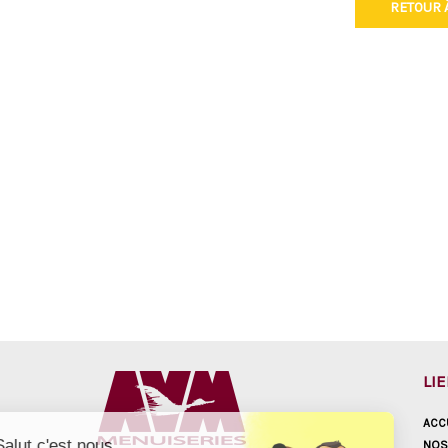
RETOUR À
LI
ACC
Salut c'est nous...
NOS