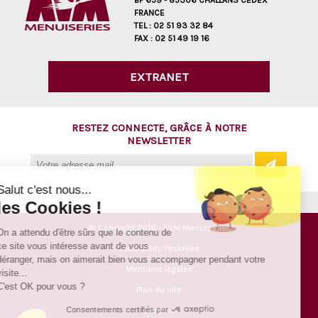
BP 659 - 85306 CHALLANS CEDEX
FRANCE
TEL :
02 51 93 32 84
FAX :
02 51 49 19 16
EXTRANET
RESTEZ CONNECTÉ, GRÂCE À NOTRE
NEWSLETTER
Salut c'est nous...
les Cookies !
@ Copyright 2016 - AVM Menuiseries
On a attendu d'être sûrs que le contenu de
ce site vous intéresse avant de vous
Tous droits réservés
déranger, mais on aimerait bien vous accompagner pendant votre
Mentions légales
visite...
C'est OK pour vous ?
Plan du site
Consentements certifiés par
Contact