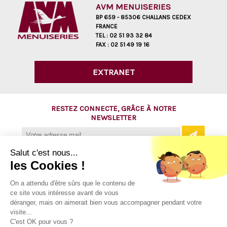
AVM MENUISERIES
BP 659 - 85306 CHALLANS CEDEX
FRANCE
TEL :
02 51 93 32 84
FAX :
02 51 49 19 16
EXTRANET
RESTEZ CONNECTÉ, GRÂCE À NOTRE
NEWSLETTER
Salut c'est nous...
les Cookies !
@ Copyright 2016 - AVM Menuiseries
On a attendu d'être sûrs que le contenu de
ce site vous intéresse avant de vous
Tous droits réservés
déranger, mais on aimerait bien vous accompagner pendant votre
Mentions légales
visite...
C'est OK pour vous ?
Plan du site