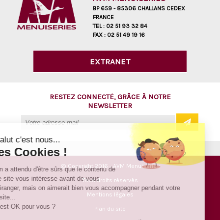
BP 659 - 85306 CHALLANS CEDEX
FRANCE
TEL :
02 51 93 32 84
FAX :
02 51 49 19 16
EXTRANET
RESTEZ CONNECTÉ, GRÂCE À NOTRE
NEWSLETTER
Salut c'est nous...
les Cookies !
@ Copyright 2016 - AVM Menuiseries
On a attendu d'être sûrs que le contenu de
ce site vous intéresse avant de vous
Tous droits réservés
déranger, mais on aimerait bien vous accompagner pendant votre
Mentions légales
visite...
C'est OK pour vous ?
Plan du site