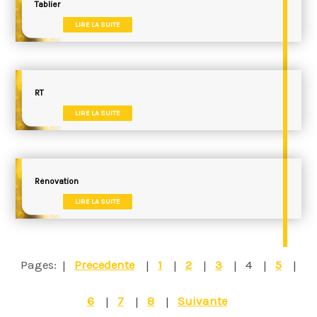
Tablier
LIRE LA SUITE
RT
LIRE LA SUITE
Rénovation
LIRE LA SUITE
Pages:
Précédente
1
2
3
4
5
6
7
8
Suivante